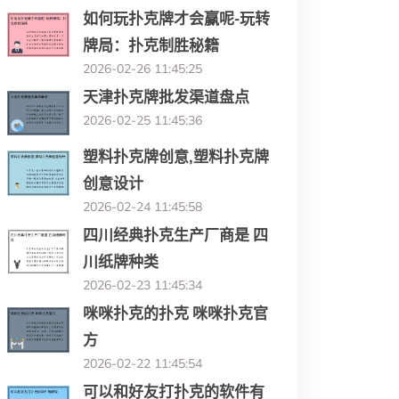
如何玩扑克牌才会赢呢-玩转
牌局：扑克制胜秘籍
2026-02-26 11:45:25
天津扑克牌批发渠道盘点
2026-02-25 11:45:36
塑料扑克牌创意,塑料扑克牌
创意设计
2026-02-24 11:45:58
四川经典扑克生产厂商是 四
川纸牌种类
2026-02-23 11:45:34
咪咪扑克的扑克 咪咪扑克官
方
2026-02-22 11:45:54
可以和好友打扑克的软件有