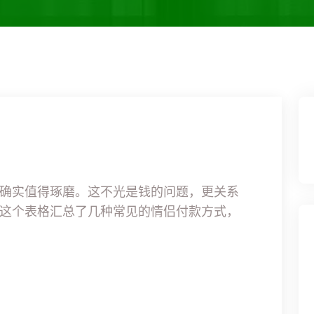
确实值得琢磨。这不光是钱的问题，更关系
这个表格汇总了几种常见的情侣付款方式，