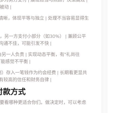
动 |
线清晰，体现平等与独立 | 处理不当容易显得生
，另一方支付小部分（如30%） | 兼顾公平
沟通不佳，可能引发不快 |
另一人负责 | 实现动态平衡，有"礼尚往
能感觉不平衡 |
例）存入一笔钱作为约会经费 | 长期看更显共
有较高的信任和财务自律 |
付款方式
要看哪种更适合你们。做决定时，可以考虑