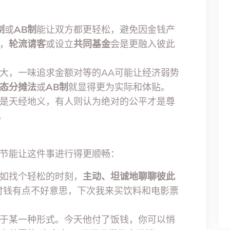
制
或
AB制
能让双方都更轻松，避免因金钱产
，
轮流请客
或设立
共同基金
会是更融入彼此
大，一味追求金额对等的AA可能让经济弱势
态分摊法
或
AB制
就显得更为实际和体贴。
是天经地义，有人则认为绝对的公平才是尊
。
节能让这件事进行得更顺畅：
如找个轻松的时刻，
主动、坦诚地聊聊彼此
付钱有点不好意思，下次我来买饮料和电影票
于某一种形式。今天他付了饭钱，你可以悄