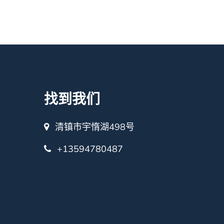
找到我们
清镇市宇惰湖498号
+13594780487