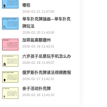
哪些
2026-02-21 11:47:00
单车扑克牌插画—单车扑克
牌玩法
2026-02-20 11:43:50
加菲盐高额德州
2026-02-19 11:43:31
六岁孩子总是玩手机怎么办
2026-02-18 11:45:07
俄罗斯扑克牌读法视频教程
2026-02-17 11:42:31
亲子活动扑克牌
2026-02-16 11:41:10