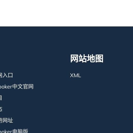
网站地图
网入口
XML
poker中文官网
目
态
册网址
poker电脑版