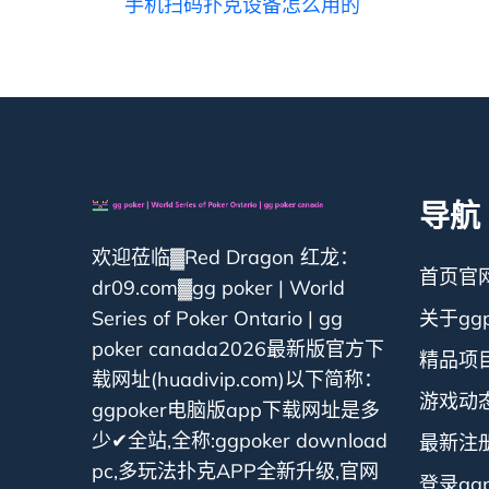
手机扫码扑克设备怎么用的
导航
欢迎莅临▓Red Dragon 红龙：
首页官
dr09.com▓gg poker | World
Series of Poker Ontario | gg
关于gg
poker canada2026最新版官方下
精品项
载网址(huadivip.com)以下简称：
游戏动
ggpoker电脑版app下载网址是多
少✔全站,全称:ggpoker download
最新注
pc,多玩法扑克APP全新升级,官网
登录gg