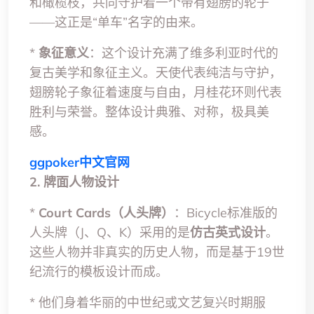
和橄榄枝，共同守护着一个带有翅膀的轮子
——这正是“单车”名字的由来。
*
象征意义
：这个设计充满了维多利亚时代的
复古美学和象征主义。天使代表纯洁与守护，
翅膀轮子象征着速度与自由，月桂花环则代表
胜利与荣誉。整体设计典雅、对称，极具美
感。
ggpoker中文官网
2. 牌面人物设计
*
Court Cards（人头牌）
：Bicycle标准版的
人头牌（J、Q、K）采用的是
仿古英式设计
。
这些人物并非真实的历史人物，而是基于19世
纪流行的模板设计而成。
* 他们身着华丽的中世纪或文艺复兴时期服