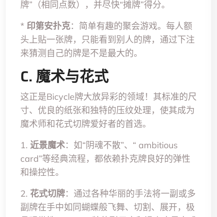
牌”（相同点数），并尽快“摊牌”得分。
*
印第安扑克
：简单有趣的聚会游戏。每人额
头上贴一张牌，只能看到别人的牌，通过下注
来猜测自己的牌是不是最大的。
C. 魔术与花式
这正是Bicycle牌大放异彩的领域！其标准的尺
寸、优良的纸张和独特的压纹处理，使其成为
魔术师和花式切牌爱好者的首选。
1.
近景魔术
：如“阴魂不散”、“ ambitious
card”等经典流程，都依赖扑克牌良好的弹性
和操控性。
2.
花式切牌
：通过各种华丽的手法将一副或多
副牌在手中如同蝴蝶般飞舞、切割、展开，极