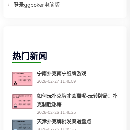
登录ggpoker电脑版
热门新闻
宁南扑克南宁纸牌游戏
2026-02-27 11:45:59
如何玩扑克牌才会赢呢-玩转牌局：扑
克制胜秘籍
2026-02-26 11:45:25
天津扑克牌批发渠道盘点
2026-02-25 11:45:36