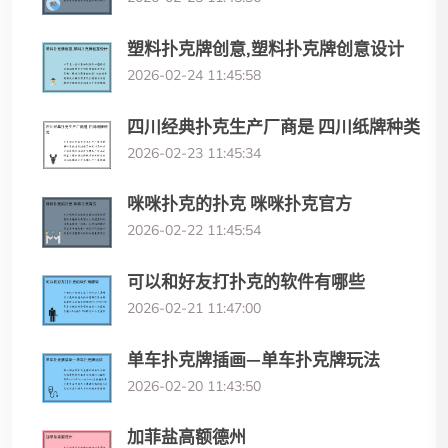
塑料扑克牌创意,塑料扑克牌创意设计
2026-02-24 11:45:58
四川经典扑克生产厂商是 四川纸牌种类
2026-02-23 11:45:34
咪咪扑克的扑克 咪咪扑克官方
2026-02-22 11:45:54
可以和好友打扑克的软件有哪些
2026-02-21 11:47:00
单车扑克牌插画—单车扑克牌玩法
2026-02-20 11:43:50
加菲盐高额德州