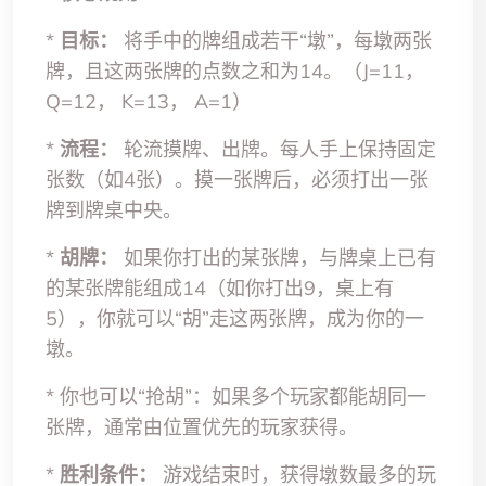
*
目标：
将手中的牌组成若干“墩”，每墩两张
牌，且这两张牌的点数之和为14。（J=11，
Q=12， K=13， A=1）
*
流程：
轮流摸牌、出牌。每人手上保持固定
张数（如4张）。摸一张牌后，必须打出一张
牌到牌桌中央。
*
胡牌：
如果你打出的某张牌，与牌桌上已有
的某张牌能组成14（如你打出9，桌上有
5），你就可以“胡”走这两张牌，成为你的一
墩。
* 你也可以“抢胡”：如果多个玩家都能胡同一
张牌，通常由位置优先的玩家获得。
*
胜利条件：
游戏结束时，获得墩数最多的玩