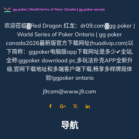
欢迎莅临▓Red Dragon 红龙：dr09.com▓gg poker |
World Series of Poker Ontario | gg poker
canada2026最新版官方下载网址(huadivip.com)以
下简称：ggpoker电脑版app下载网址是多少✔全站,
全称:ggpoker download pc,多玩法扑克APP全新升
级,官网下载地址和多端客户端下载,畅享多样牌局体
验!ggpoker ontario
j9com@www.j9.com
导航