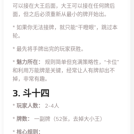
可以接在大王后面，大王可以接在任何牌后
面，但之后必须重新从最小的牌开始出。
* 如果你无法接牌，就只能“干瞪眼”，跳过本
轮。
* 最先将手牌出完的玩家获胜。
*
魅力所在：
规则简单但充满策略性，“卡位”
和利用万能牌是关键，经常让人有牌却出不
掉，非常有趣。
3. 斗十四
*
玩家人数：
2-4人
*
牌数：
一副牌（52张，去掉大小王）
*
核心规则：