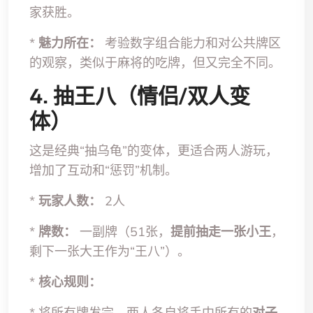
家获胜。
*
魅力所在：
考验数字组合能力和对公共牌区
的观察，类似于麻将的吃牌，但又完全不同。
4. 抽王八（情侣/双人变
体）
这是经典“抽乌龟”的变体，更适合两人游玩，
增加了互动和“惩罚”机制。
*
玩家人数：
2人
*
牌数：
一副牌（51张，
提前抽走一张小王
，
剩下一张大王作为“王八”）。
*
核心规则：
* 将所有牌发完，两人各自将手中所有的
对子