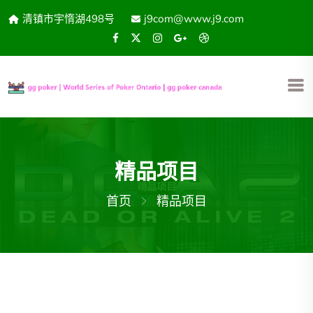
清镇市宇惰湖498号
j9com@www.j9.com
精品项目
首页
精品项目