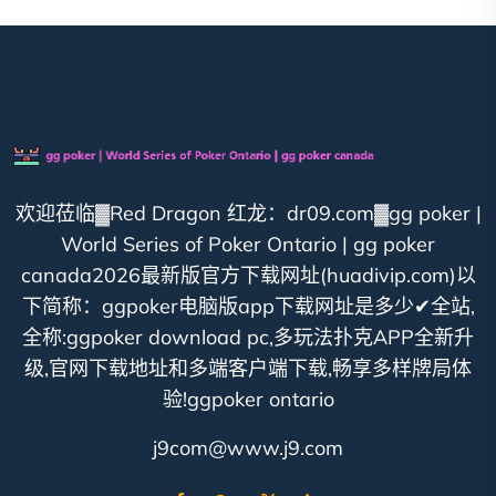
欢迎莅临▓Red Dragon 红龙：dr09.com▓gg poker |
World Series of Poker Ontario | gg poker
canada2026最新版官方下载网址(huadivip.com)以
下简称：ggpoker电脑版app下载网址是多少✔全站,
全称:ggpoker download pc,多玩法扑克APP全新升
级,官网下载地址和多端客户端下载,畅享多样牌局体
验!ggpoker ontario
j9com@www.j9.com