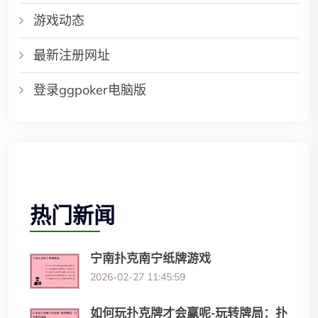
游戏动态
最新注册网址
登录ggpoker电脑版
热门新闻
宁南扑克南宁纸牌游戏
2026-02-27 11:45:59
如何玩扑克牌才会赢呢-玩转牌局：扑