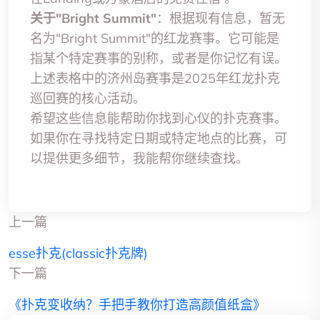
关于"Bright Summit"
：根据现有信息，暂无
名为"Bright Summit"的红龙赛事。它可能是
指某个特定赛事的别称，或者是你记忆有误。
上述表格中的济州岛赛事是2025年红龙扑克
巡回赛的核心活动。
希望这些信息能帮助你找到心仪的扑克赛事。
如果你在寻找特定日期或特定地点的比赛，可
以提供更多细节，我能帮你继续查找。
上一篇
esse扑克(classic扑克牌)
下一篇
《扑克变收纳？手把手教你打造高颜值纸盒》