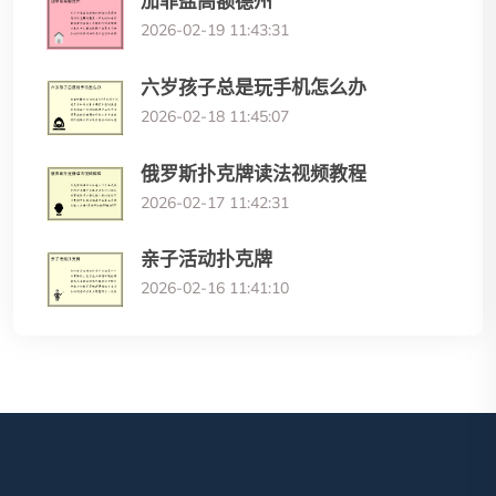
加菲盐高额德州
2026-02-19 11:43:31
六岁孩子总是玩手机怎么办
2026-02-18 11:45:07
俄罗斯扑克牌读法视频教程
2026-02-17 11:42:31
亲子活动扑克牌
2026-02-16 11:41:10