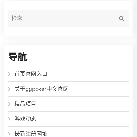
导航
首页官网入口
关于ggpoker中文官网
精品项目
游戏动态
最新注册网址