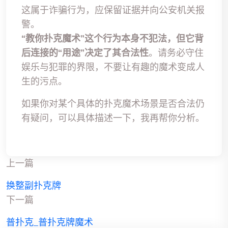
这属于诈骗行为，应保留证据并向公安机关报
警。
“教你扑克魔术”这个行为本身不犯法，但它背
后连接的“用途”决定了其合法性
。请务必守住
娱乐与犯罪的界限，不要让有趣的魔术变成人
生的污点。
如果你对某个具体的扑克魔术场景是否合法仍
有疑问，可以具体描述一下，我再帮你分析。
上一篇
换整副扑克牌
下一篇
普扑克_普扑克牌魔术