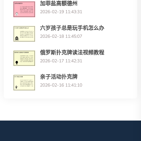
加菲盐高额德州
2026-02-19 11:43:31
六岁孩子总是玩手机怎么办
2026-02-18 11:45:07
俄罗斯扑克牌读法视频教程
2026-02-17 11:42:31
亲子活动扑克牌
2026-02-16 11:41:10