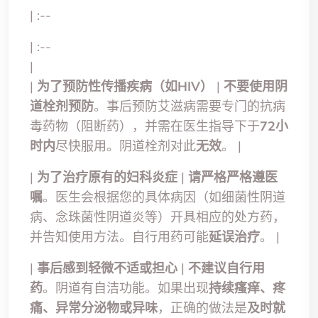
| :--
| :--
|
|
为了预防性传播疾病（如HIV）
|
不要使用阴
道栓剂预防
。事后预防艾滋病需要专门的抗病
毒药物（阻断药），并需在医生指导下于
72小
时内
尽快服用。阴道栓剂对此
无效
。 |
|
为了治疗原有的妇科炎症
|
请严格严格遵医
嘱
。医生会根据您的具体病因（如细菌性阴道
病、念珠菌性阴道炎等）开具相应的处方药，
并告知使用方法。自行用药可能
延误治疗
。 |
|
事后感到轻微不适或担心
|
不建议自行用
药
。阴道有自洁功能。如果出现
持续瘙痒、疼
痛、异常分泌物或异味
，正确的做法是
及时就