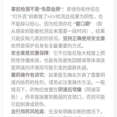
事前检测不是“免罪金牌”
：即使你和伴侣在
“打扑克”前都做了HIV检测且结果为阴性，也
不能掉以轻心。因为检测存在
“窗口期”
（即
从感染到能被检测出来需要一段时间），结果
只能反映几周前的状况。
坚持正确使用安全套
依然是保护自身安全最重要的方式。
安全套是双重保障
：它不仅能在极大程度上预
防性传播疾病，也能有效避免因精液等体液改
变阴道内环境而可能引发的菌群失调。
塞药操作有讲究
：如果医生确实开具了需要阴
道内给药的栓剂，请务必注意操作方法。一般
情况下，药物应放置在
阴道后穹窿
（阴道深
处），而非直接塞到脆弱的宫颈口，否则可能
引起刺激或损伤。
自行用药风险高
：在没有明确诊断的情况下，