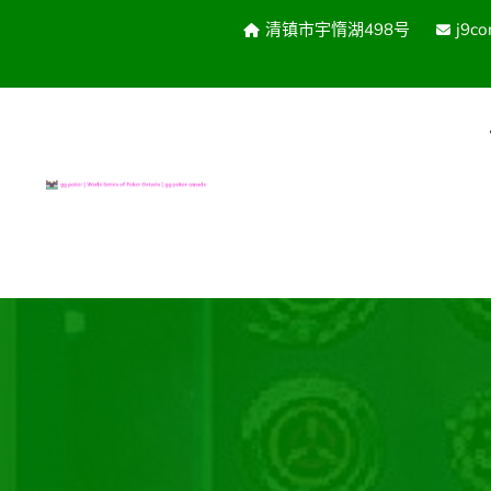
清镇市宇惰湖498号
j9c