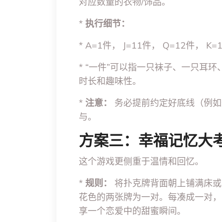
对应数量的衣物/饰品。
*
执行细节：
* A=1件， J=11件， Q=12件，
* “一件”可以指一只袜子、一只耳
时长和趣味性。
*
注意：
务必提前约定好底线（例如
与。
方案三：幸福记忆大
这个游戏更侧重于温情和回忆。
*
规则：
将扑克牌背面朝上铺满床或
花色的两张牌为一对。每凑成一对，
享一个恋爱中的甜蜜瞬间。