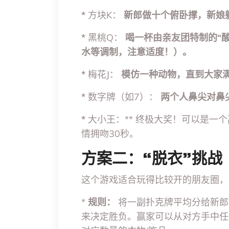
*
方块K：
新郎做十个俯卧撑，新娘
*
黑桃Q：
喝一杯由亲友团特制的“
水等调制，注意适度！）。
*
梅花J：
模仿一种动物，直到大家
*
数字牌（如7）：
两个人鼻尖对鼻
*
大小王：** 终极大奖！可以是一
情拥吻30秒。
方案二：“脱衣”挑战
这个游戏适合玩得比较开的朋友圈，
*
规则：
将一副扑克牌平均分给新郎
来决定胜负。赢家可以从对方手中任