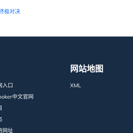
终极对决
网站地图
网入口
XML
poker中文官网
目
态
册网址