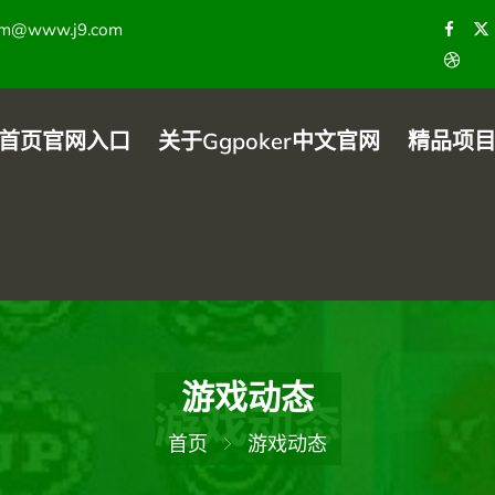
om@www.j9.com
首页官网入口
关于ggpoker中文官网
精品项
游戏动态
首页
游戏动态