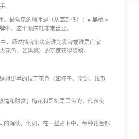
手。
序。最常见的顺序是（从高到低）：
♠ 黑桃 >
牌
中，这个顺序就非常重要。
戏中，通过抽牌来决定谁先发牌或谁是庄家
大花色，如黑桃）的玩家获得资格。
，是对更早的拉丁花色（如杯子、宝剑、钱币
、热情和财富；梅花和黑桃是黑色的，代表夜
不同的解读。例如，在一些占卜中，每种花色都