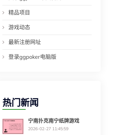
精品项目
游戏动态
最新注册网址
登录ggpoker电脑版
热门新闻
宁南扑克南宁纸牌游戏
2026-02-27 11:45:59