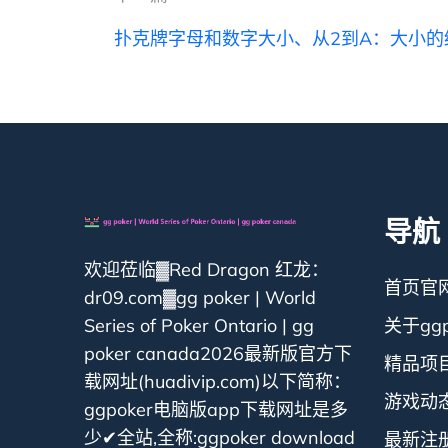
扑克牌字母和数字大小、从2到A：大小的
导航
欢迎莅临▓Red Dragon 红龙：
首页官
dr09.com▓gg poker | World
Series of Poker Ontario | gg
关于gg
poker canada2026最新版官方下
精品项
载网址(huadivip.com)以下简称：
游戏动
ggpoker电脑版app下载网址是多
少✔全站,全称:ggpoker download
最新注