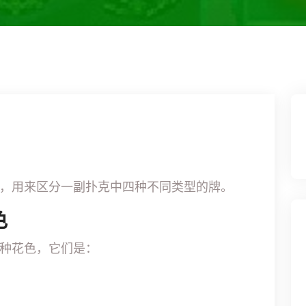
，用来区分一副扑克中四种不同类型的牌。
色
种花色，它们是：