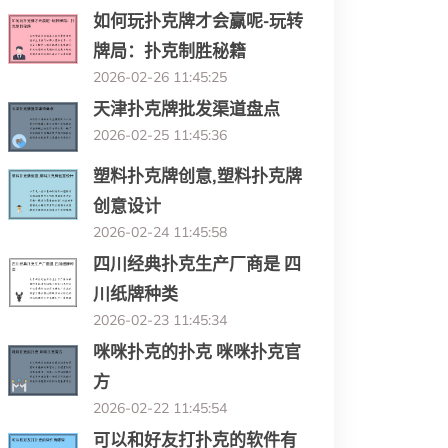
如何玩扑克牌才会赢呢-玩转
牌局：扑克制胜秘籍
2026-02-26 11:45:25
天津扑克牌批发渠道盘点
2026-02-25 11:45:36
塑料扑克牌创意,塑料扑克牌
创意设计
2026-02-24 11:45:58
四川经典扑克生产厂商是 四
川纸牌种类
2026-02-23 11:45:34
咪咪扑克的扑克 咪咪扑克官
方
2026-02-22 11:45:54
可以和好友打扑克的软件有