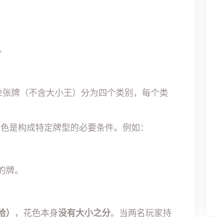
”。
2张牌（不含大小王）分为四个类别，每个类
花色是构成特定牌型的必要条件。例如：
的牌。
哈）
，花色本身
没有大小之分
。当两名玩家持