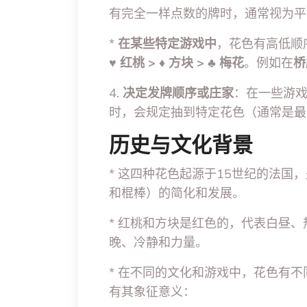
有完全一样点数的牌时，通常视为平
*
在某些特定游戏中
，花色有高低顺
♥ 红桃 > ♦ 方块 > ♣ 梅花
。例如在
桥
4.
决定发牌顺序或庄家
：在一些游
时，会规定抽到特定花色（通常是最
历史与文化背景
* 这四种花色起源于15世纪的法国
和棍棒）的简化和发展。
* 红桃和方块是红色的，代表白昼
晚、冷静和力量。
* 在不同的文化和游戏中，花色有
有其象征意义：