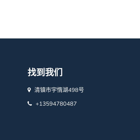
找到我们
清镇市宇惰湖498号
+13594780487