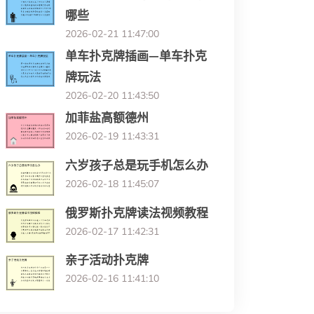
哪些
2026-02-21 11:47:00
单车扑克牌插画—单车扑克
牌玩法
2026-02-20 11:43:50
加菲盐高额德州
2026-02-19 11:43:31
六岁孩子总是玩手机怎么办
2026-02-18 11:45:07
俄罗斯扑克牌读法视频教程
2026-02-17 11:42:31
亲子活动扑克牌
2026-02-16 11:41:10