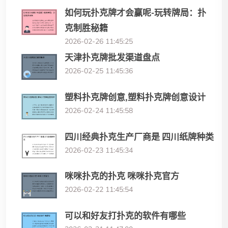
如何玩扑克牌才会赢呢-玩转牌局：扑
克制胜秘籍
2026-02-26 11:45:25
天津扑克牌批发渠道盘点
2026-02-25 11:45:36
塑料扑克牌创意,塑料扑克牌创意设计
2026-02-24 11:45:58
四川经典扑克生产厂商是 四川纸牌种类
2026-02-23 11:45:34
咪咪扑克的扑克 咪咪扑克官方
2026-02-22 11:45:54
可以和好友打扑克的软件有哪些