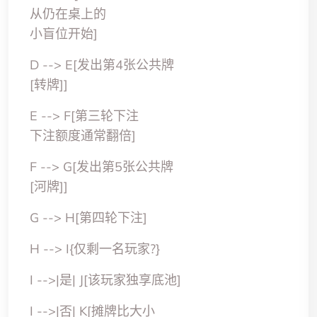
从仍在桌上的
小盲位开始]
D --> E[发出第4张公共牌
[转牌]]
E --> F[第三轮下注
下注额度通常翻倍]
F --> G[发出第5张公共牌
[河牌]]
G --> H[第四轮下注]
H --> I{仅剩一名玩家?}
I -->|是| J[该玩家独享底池]
I -->|否| K[摊牌比大小