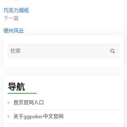
巧克力烟纸
下一篇
德州风云
导航
首页官网入口
关于ggpoker中文官网