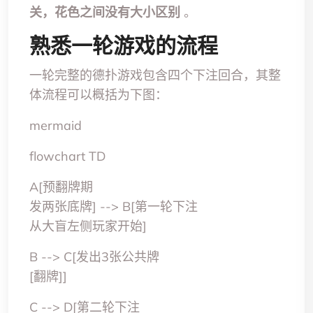
关，花色之间没有大小区别
。
熟悉一轮游戏的流程
一轮完整的德扑游戏包含四个下注回合，其整
体流程可以概括为下图：
mermaid
flowchart TD
A[预翻牌期
发两张底牌] --> B[第一轮下注
从大盲左侧玩家开始]
B --> C[发出3张公共牌
[翻牌]]
C --> D[第二轮下注