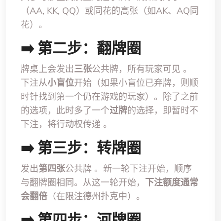
（AA, KK, QQ）或同花的高张（如AK、AQ同
花）。
➡️ 第二步：翻牌圈
牌桌上会发出
三张
公共牌，所有玩家可见 。
下注从
小盲位
开始（如果小盲位已弃牌，则顺
时针找到第一个仍在游戏的玩家）。除了之前
的选项，此时多了一个
过牌
的选择，即暂时不
下注，将行动权传递 。
➡️ 第三步：转牌圈
发出
第四张
公共牌 。新一轮下注开始，顺序
与翻牌圈相同。从这一轮开始，
下注额度通常
会翻倍
（在限注德州扑克中）。
➡️ 第四步：河牌圈