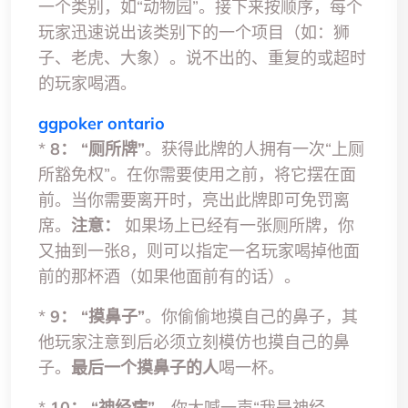
一个类别，如“动物园”。接下来按顺序，每个
玩家迅速说出该类别下的一个项目（如：狮
子、老虎、大象）。说不出的、重复的或超时
的玩家喝酒。
ggpoker ontario
*
8：
“厕所牌”
。获得此牌的人拥有一次“上厕
所豁免权”。在你需要使用之前，将它摆在面
前。当你需要离开时，亮出此牌即可免罚离
席。
注意：
如果场上已经有一张厕所牌，你
又抽到一张8，则可以指定一名玩家喝掉他面
前的那杯酒（如果他面前有的话）。
*
9：
“摸鼻子”
。你偷偷地摸自己的鼻子，其
他玩家注意到后必须立刻模仿也摸自己的鼻
子。
最后一个摸鼻子的人
喝一杯。
*
10：
“神经病”
。你大喊一声“我是神经