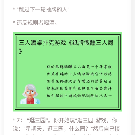
* “跳过下一轮抽牌的人”
* 违反规则者喝酒。
*
7：
“逛三园”
。你开始玩“逛三园”游戏。你
说：“星期天，逛三园，什么园？”然后自己接