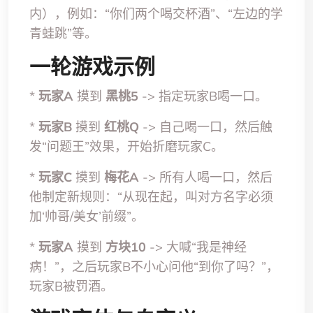
内），例如：“你们两个喝交杯酒”、“左边的学
青蛙跳”等。
一轮游戏示例
*
玩家A
摸到
黑桃5
-> 指定玩家B喝一口。
*
玩家B
摸到
红桃Q
-> 自己喝一口，然后触
发“问题王”效果，开始折磨玩家C。
*
玩家C
摸到
梅花A
-> 所有人喝一口，然后
他制定新规则：“从现在起，叫对方名字必须
加‘帅哥/美女’前缀”。
*
玩家A
摸到
方块10
-> 大喊“我是神经
病！”，之后玩家B不小心问他“到你了吗？”，
玩家B被罚酒。