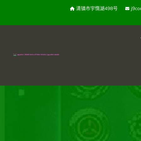
清镇市宇惰湖498号
j9c