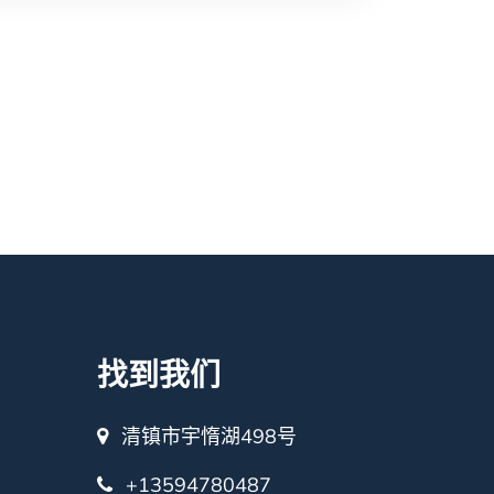
找到我们
清镇市宇惰湖498号
+13594780487