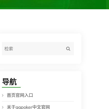
导航
首页官网入口
关于ggpoker中文官网