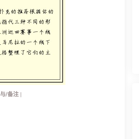
与/备注
|