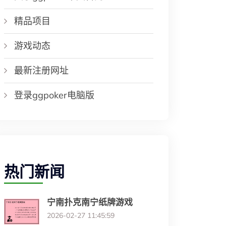
精品项目
游戏动态
最新注册网址
登录ggpoker电脑版
热门新闻
宁南扑克南宁纸牌游戏
2026-02-27 11:45:59