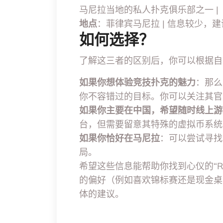
马尼拉当地的私人扑克俱乐部之一 |
地点
：菲律宾马尼拉 | 信息较少，
如何选择？
了解这三者的区别后，你可以根据自
如果你想体验竞技扑克的魅力
：那
你不容错过的目标。你可以关注其官
如果你主要在中国，希望随时线上游
台，但需要留意其特殊的虚拟币系统
如果你恰好在马尼拉
：可以尝试寻
局。
希望这些信息能帮助你找到心仪的“Re
的偏好（例如喜欢锦标赛还是现金桌
体的建议。