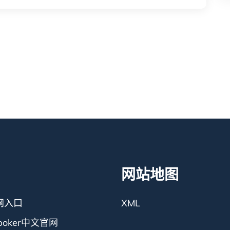
网站地图
网入口
XML
poker中文官网