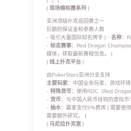
|
现场锦标赛系列
|
亚洲顶级扑克巡回赛之一
巨额的保证金和参赛人数
- 吸引大量国际知名牌手 | -
名称
：Re
-
标志赛事
：Red Dragon Cham
媒体，获取最新赛程信息。 |
|
线上扑克平台
|
由PokerStars亚洲分支支持
主要玩家
：中国业余玩家，游戏环境
-
特殊货币
：使用RDC（Red Dragon 
-
货币
：与中国人民币挂钩的虚拟币“R
-
抽水
：赢家支付5%费用 | 需要
需要额外研究。 |
|
马尼拉扑克室
|